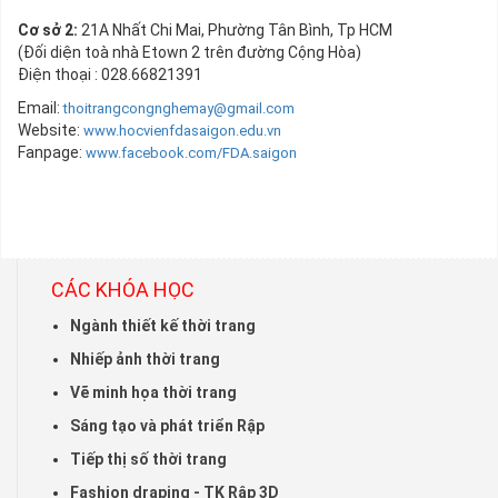
Cơ sở
2:
21A Nhất Chi Mai, Phường Tân Bình, Tp HCM
(Đối diện toà nhà Etown 2 trên đường Cộng Hòa)
Điện thoại : 028.66821391
Email:
thoitrangcongnghemay@gmail.com
Website:
www.hocvienfdasaigon.edu.vn
Fanpage:
www.facebook.com/FDA.saigon
CÁC KHÓA HỌC
Ngành thiết kế thời trang
Nhiếp ảnh thời trang
Vẽ minh họa thời trang
Sáng tạo và phát triển Rập
Tiếp thị số thời trang
Fashion draping - TK Rập 3D