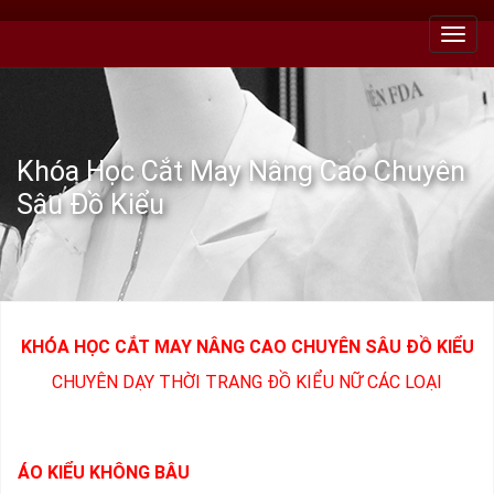
Toggl
navig
Khóa Học Cắt May Nâng Cao Chuyên
Sâu Đồ Kiểu
KHÓA HỌC CẮT MAY NÂNG CAO CHUYÊN SÂU ĐỒ KIỂU
CHUYÊN DẠY THỜI TRANG ĐỒ KIỂU NỮ CÁC LOẠI
ÁO KIỂU KHÔNG BÂU