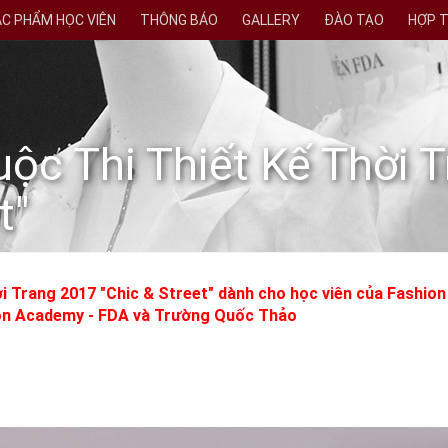
C PHẨM HỌC VIÊN
THÔNG BÁO
GALLERY
ĐÀO TẠO
HỢP 
ộc Thi Thiết Kế Thời 
t"
i Trang 2017 "Chic & Street" dành cho học viên của Fashion
on Academy - FDA và Trường Quốc Thảo